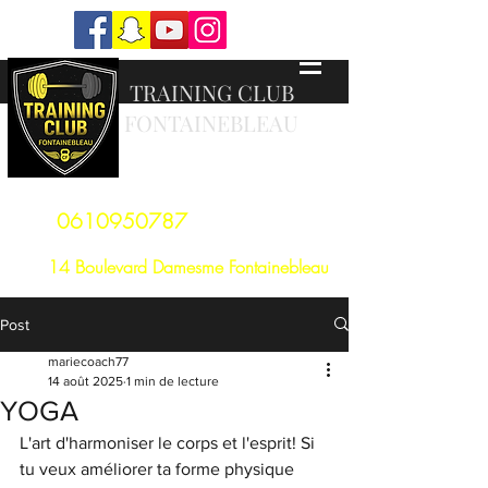
TRAINING CLUB
FONTAINEBLEAU
Tout seul on va vite, ensemble on va loin
0610950787
14 Boulevard Damesme Fontainebleau
Post
mariecoach77
14 août 2025
1 min de lecture
YOGA
L'art d'harmoniser le corps et l'esprit! Si 
tu veux améliorer ta forme physique 