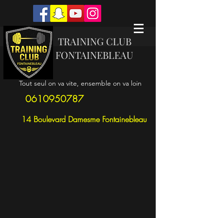
TRAINING CLUB
FONTAINEBLEAU
Tout seul on va vite, ensemble on va loin
0610950787
14 Boulevard Damesme Fontainebleau
Trier par
Filtres
Effacer tous
Filtres
Effacer tous
Afficher les articles
Afficher les articles
Exemple de produit