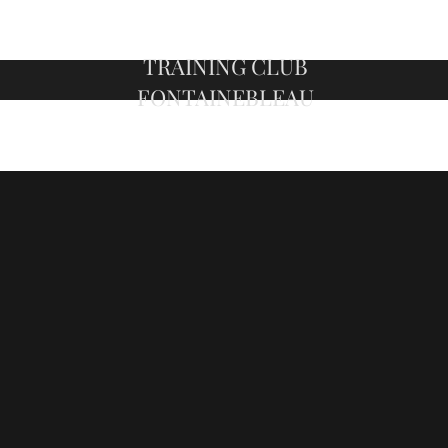
TRAINING CLUB
FONTAINEBLEAU
Tout seul on va vite, ensemble on va loin