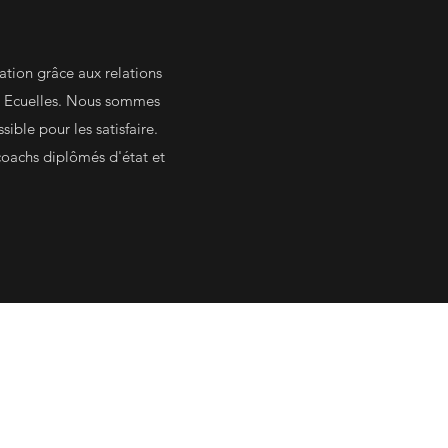
ation grâce aux relations
 à Ecuelles. Nous sommes
sible pour les satisfaire.
oachs diplômés d'état et